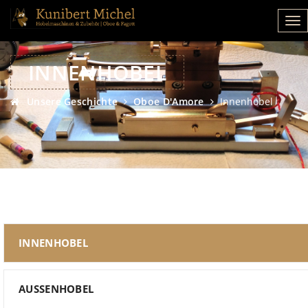
INNENHOBEL
Unsere Geschichte
Oboe D'Amore
Innenhobel
INNENHOBEL
AUSSENHOBEL